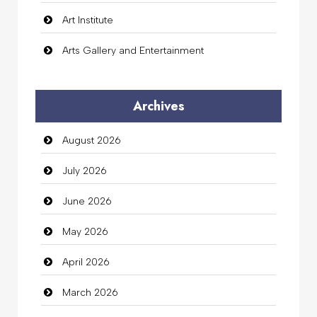
Art Institute
Arts Gallery and Entertainment
Audio Visual
Archives
Auto Dealership
August 2026
auto rental
July 2026
Auto Repair
June 2026
Automation Company
May 2026
Automotive Services
April 2026
Bail bonds service
March 2026
Bath Remodeling