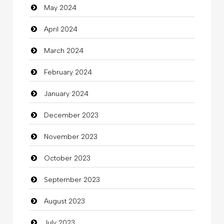
May 2024
Clothes
April 2024
Clothing
March 2024
clothing store
February 2024
Cocktail
January 2024
Coffee Shop
December 2023
Commercial Grease
November 2023
Communication and Technology
October 2023
Community
September 2023
Community Health
August 2023
Computer
July 2023
Computer and Internet