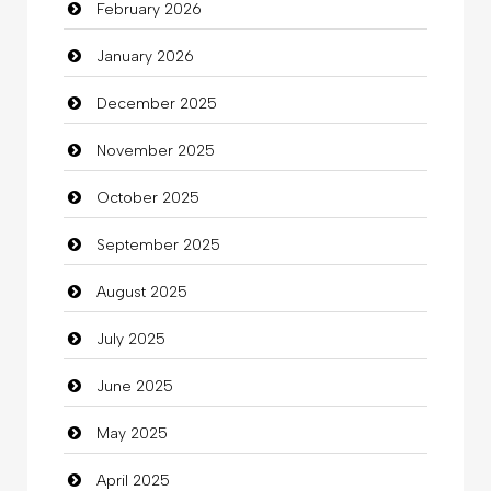
February 2026
Beauty
January 2026
Beauty Salon and Products
December 2025
Bicycle Shop
November 2025
Business
October 2025
Business and Investment
September 2025
Cannabis
August 2025
Car dealer
July 2025
Car Rental Agency
June 2025
Careers and Recruitment
May 2025
Carpet Cleaning
April 2025
Carpet Cleaning Services