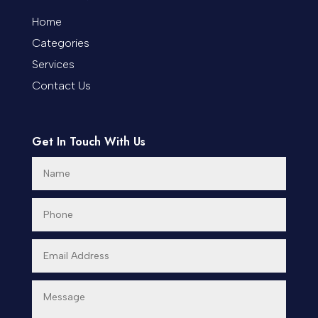
Coworking space
Home
Categories
Cremation Service
Services
Custom Window Covering
Contact Us
Dance School
Get In Touch With Us
Dance Studio
Day Spa
Dental Care
Dentist
Digital Advertising
Dog Trainer