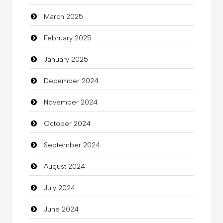
March 2025
Casino
February 2025
Catering
January 2025
charity
December 2024
Child Care Agency
November 2024
Children's Amusement Center
October 2024
Chimney Services
September 2024
Chiropractor
August 2024
Christian Church
July 2024
Cleaning
June 2024
Closet Services